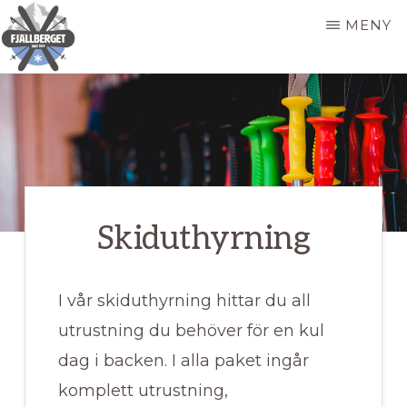
Hoppa
MENY
till
huvudinnehåll
FJÄLLBERGET
Skidåkning
på
hemmaplan
Skiduthyrning
I vår skiduthyrning hittar du all
utrustning du behöver för en kul
dag i backen. I alla paket ingår
komplett utrustning,