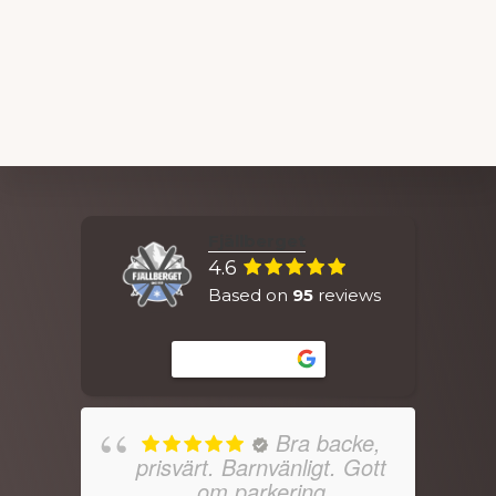
Explore
Fjällberget
more
4.6
Based on
95
reviews
Review us on
Bra backe,
prisvärt. Barnvänligt. Gott
om parkering