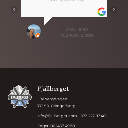
AMEL DURO
FEBRUARI 2, 2024
Footer
Fjällberget
Fjällbergsvägen
772 90 Grängesberg
info@fjallberget.com – 072-227 87 48
Orgnr: 802437-4988