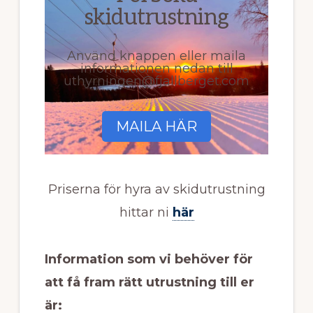
skidutrustning
Använd knappen eller maila
informationen nedan till
uthyrningen@fjallberget.com
MAILA HÄR
Priserna för hyra av skidutrustning
hittar ni
här
Information som vi behöver för
att få fram rätt utrustning till er
är: