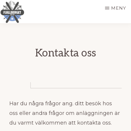
Hoppa
MENY
till
huvudinnehåll
FJÄLLBERGET
Skidåkning
på
hemmaplan
Kontakta oss
Har du några frågor ang. ditt besök hos
oss eller andra frågor om anläggningen är
du varmt välkommen att kontakta oss.