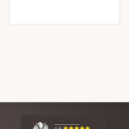
Explore
Fjällberget
more
4.6