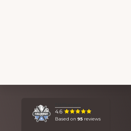
Explore
Fjällberget
more
4.6
Based on
95
reviews