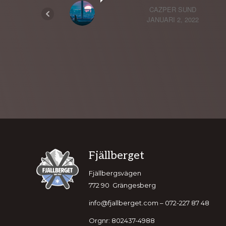
CAZPER SUND
JANUARI 2, 2022
Footer
Fjällberget
Fjällbergsvägen
772 90 Grängesberg
info@fjallberget.com – 072-227 87 48
Orgnr: 802437-4988