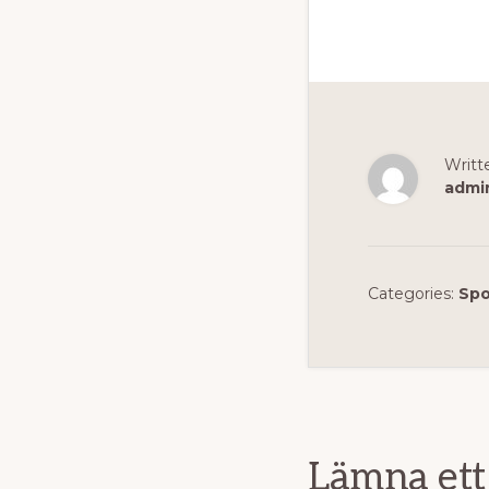
Writt
admi
Categories:
Spo
Läsarko
Lämna ett