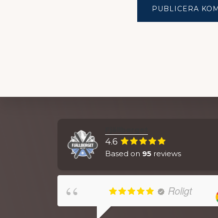
Explore
Fjällberget
4.6
more
Based on
95
reviews
Roligt