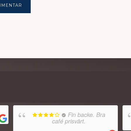
Fin backe. Bra
café prisvärt.