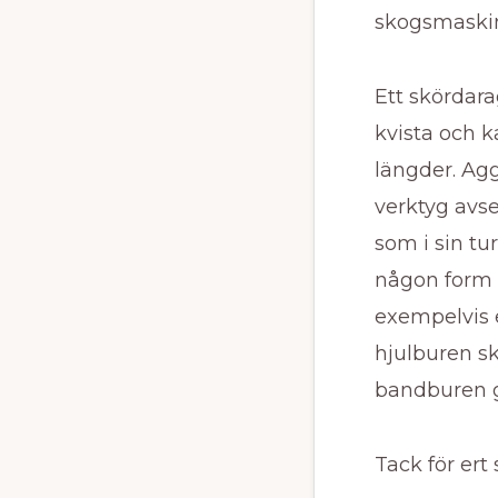
skogsmaskin
Ett skördara
kvista och k
längder. Agg
verktyg avse
som i sin tu
någon form
exempelvis e
hjulburen sk
bandburen 
Tack för ert 