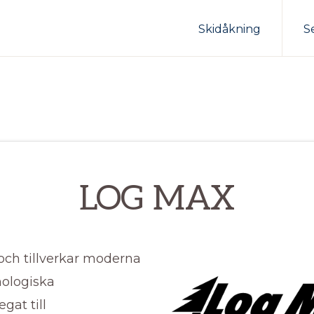
Skidåkning
S
LOG MAX
och tillverkar moderna
ologiska
gat till