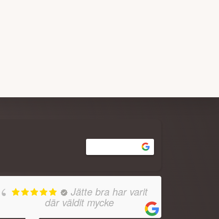
Review us on
Jätte bra har varit
där väldit mycke